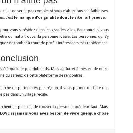
’on n’aime pas
locales ne serait pas complet si nous n’abordons ses faiblesses.
us, c’est
le manque d’originalité dont le site fait preuve
.
pour vous si résidez dans les grandes villes. Par contre, si vous
t-être du mal à trouver la personne idéale. Les personnes qui s’y
quez de tomber à court de profils intéressants très rapidement !
onclusion
s été quelque peu dubitatifs. Mais au fur et à mesure de notre
is du sérieux de cette plateforme de rencontres.
cherche de partenaires par région, il vous permet de faire des
 pas dans un village reculé.
rchent un plan cul, de trouver la personne qu’il leur faut. Mais,
 LOVE si jamais vous avez besoin de vivre quelque chose