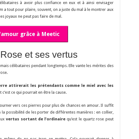
élibataires à avoir plus confiance en eux et à ainsi envisager
On a tout pour plaire, souvent, on a juste du mal à le montrer aux
es joyaux ne peut pas faire de mal.
l'amour grâce à Meetic
Rose et ses vertus
jamais célibataires pendant longtemps. Elle vante les mérites des
rose.
erre attirerait les prétendants comme le miel avec les
et c’est ce qui pourrait en être la cause.
tourner vers ces pierres pour plus de chances en amour. Il suffit
a la possibilité de les porter de différentes manières : en collier,
 aux
vertus sortant de l’ordinaire
qu’est le quartz rose peut
ut de même de ne pas trop en mettre. Cela pourrait donner à