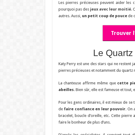
Les pierres précieuses peuvent aider les c
pourquoi pas des
jeux avec leur moitié
. 
autres. Aussi,
un petit coup de pouce
de c
Trouver 
Le Quartz 
Katy Perry est une des stars qui ne restent 
pierres précieuses et notamment du quartz 
La chanteuse affirme même que
cette pi
abeilles
. Bien sûr, elle est fameuse et tout, 
Pour les gens ordinaires, il est mieux de se 
de
faire confiance en leur pouvoir
. On 
bracelet, boucle d’oreille, etc. Cette pierre
faire le bonheur de plus d’uns.
D’après les spécialistes, il convient to