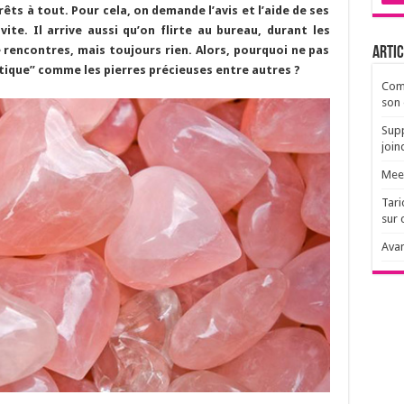
rêts à tout. Pour cela, on demande l’avis et l’aide de ses
ite. Il arrive aussi qu’on flirte au bureau, durant les
e rencontres, mais toujours rien. Alors, pourquoi ne pas
Artic
tique” comme les pierres précieuses entre autres ?
Comm
son 
Supp
join
Meet
Tari
sur 
Avan