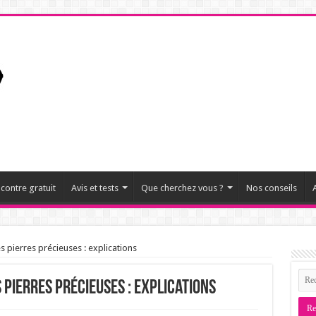
ncontre gratuit
Avis et tests
Que cherchez vous ?
Nos conseils
A
 pierres précieuses : explications
 pierres précieuses : explications